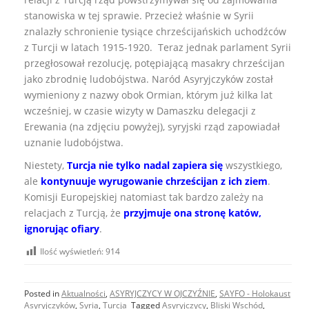
stanowiska w tej sprawie. Przecież właśnie w Syrii
znalazły schronienie tysiące chrześcijańskich uchodźców
z Turcji w latach 1915-1920. Teraz jednak parlament Syrii
przegłosował rezolucję, potępiającą masakry chrześcijan
jako zbrodnię ludobójstwa. Naród Asyryjczyków został
wymieniony z nazwy obok Ormian, którym już kilka lat
wcześniej, w czasie wizyty w Damaszku delegacji z
Erewania (na zdjęciu powyżej), syryjski rząd zapowiadał
uznanie ludobójstwa.
Niestety,
Turcja nie tylko nadal zapiera się
wszystkiego,
ale
kontynuuje wyrugowanie chrześcijan z ich ziem
.
Komisji Europejskiej natomiast tak bardzo zależy na
relacjach z Turcją, że
przyjmuje ona stronę katów,
ignorując ofiary
.
Ilość wyświetleń:
914
Posted in
Aktualności
,
ASYRYJCZYCY W OJCZYŹNIE
,
SAYFO - Holokaust
Asyryjczyków
,
Syria
,
Turcja
Tagged
Asyryjczycy
,
Bliski Wschód
,