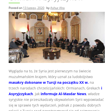
Posted on
13 lutego, 2020
by
Ashur Aho
Wygląda na to, że Syria jest pierwszym na świecie
muzułmańskim krajem, który uznał za ludobójstwo
masakry dokonane w Turcji na początku XX w.
na
trzech narodach chrześcijańskich: Ormianach, Grekach
i
Asyryjczykach
. Jak
informuje Al-Masdar News
, władze
syryjskie nie przeszkadzały obywatelom Syrii wypowiadać
się w sprawie tych wydarzeń, jednak z powodu dobrych
relacji z Turcją rząd powstrzymywał się od zajmowania