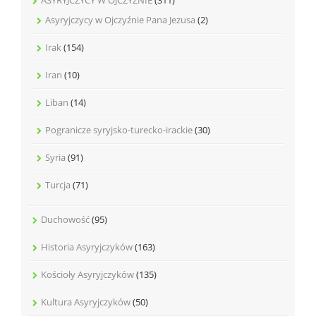
ASYRYJCZYCY W OJCZYŹNIE
(311)
Asyryjczycy w Ojczyźnie Pana Jezusa
(2)
Irak
(154)
Iran
(10)
Liban
(14)
Pogranicze syryjsko-turecko-irackie
(30)
Syria
(91)
Turcja
(71)
Duchowość
(95)
Historia Asyryjczyków
(163)
Kościoły Asyryjczyków
(135)
Kultura Asyryjczyków
(50)