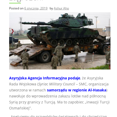
Posted on
6 stycznia, 2019
by
Ashur Aho
Asyryjska Agencja Informacyjna podaje
, że Asyryjska
Rada Wojskowa (
Syriac Military Council
– SMC, organizacja
utworzona w ramach
samorządu w regionie Al-Hasaka
)
nawołuje do wprowadzenia zakazu lotów nad północną
Syrią przy granicy z Turcją. Ma to zapobiec „inwazji Turcji
Osmańskiej”.
„Apelujemy do przywódców światowych i do chrześcijan