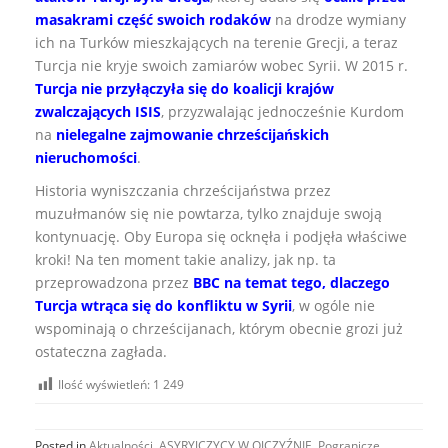
masakrami część swoich rodaków
na drodze wymiany
ich na Turków mieszkających na terenie Grecji, a teraz
Turcja nie kryje swoich zamiarów wobec Syrii. W 2015 r.
Turcja nie przyłączyła się do koalicji krajów
zwalczających ISIS
, przyzwalając jednocześnie Kurdom
na
nielegalne zajmowanie chrześcijańskich
nieruchomości
.
Historia wyniszczania chrześcijaństwa przez
muzułmanów się nie powtarza, tylko znajduje swoją
kontynuację. Oby Europa się ocknęła i podjęła właściwe
kroki! Na ten moment takie analizy, jak np. ta
przeprowadzona przez
BBC na temat tego, dlaczego
Turcja wtrąca się do konfliktu w Syrii
, w ogóle nie
wspominają o chrześcijanach, którym obecnie grozi już
ostateczna zagłada.
Ilość wyświetleń:
1 249
Posted in
Aktualności
,
ASYRYJCZYCY W OJCZYŹNIE
,
Pogranicze