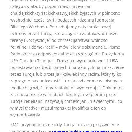
całego świata, by poparli nas, chrześcijan
chaldejskich/syriackich/asyryjskich żyjących w północno-
wschodniej części Syrii, będących rdzenną ludnością
Bliskiego Wschodu. Potrzebujemy natychmiastowej
ochrony przed Turcją, która zagraża zaatakować nasze
tereny i „oczyścić je” od chrześcijaństwa, wolności
religijnej i demokracji” – mówi się w dokumencie. Pismo
Rady obarcza odpowiedzialnością szczególnie Prezydenta
USA Donalda Trumpa: „Decyzja o wycofaniu wojsk USA
pozostawia nas bezbronnych i narażonych na zniszczenie
przez Turcję lub przez jakikolwiek inny reżim, który tylko
zapragnie nas unicestwić. Turcja codziennie w lokalnych
mediach grozi, że nas zaatakuje i wymorduje”. Dokument
zaznacza też, że w mediach lokalnych wspierani przez
Turcję rebelianci nazywają chrześcijan „niewiernymi”, co
w myśl tradycji muzułmańskiej kwalifikuje ich do
wymordowania.
SMC przypomina, że kiedy Turcja poczuła przyzwolenie
na przeprowadzenie
operacji militarnej w miejscowości