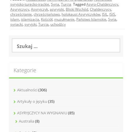
syryjsko-turecko-irackie
,
Syria
,
Turcja
Tagged
Asyro-Chaldejczycy
,
Asyryjczycy
,
Asyryjczyk
,
asyryjski
,
Bliski Wschód
,
Chaldejczycy
,
chrześcijanie
,
chrześcijaństwo
,
holokaust Asyryjczyków
,
ISIL
,
ISIS
,
islam
,
islamizacja
,
Kościół
,
muzułmanie
,
Państwo Islamskie
,
Syria
,
syriacki
,
syryjski
,
Turcja
,
uchodźcy
Szukaj:
Kategorie
Aktualności
(306)
Artykuły o języku
(35)
ASYRYJCZYCY NA WYGNANIU
(85)
Australia
(8)