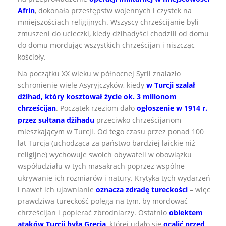
Afrin
, dokonała przestępstw wojennych i czystek na
mniejszościach religijnych. Wszyscy chrześcijanie byli
zmuszeni do ucieczki, kiedy dżihadyści chodzili od domu
do domu mordując wszystkich chrześcijan i niszcząc
kościoły.
Na początku XX wieku w północnej Syrii znalazło
schronienie wiele Asyryjczyków, kiedy
w Turcji szalał
dżihad, który kosztował życie ok. 3 milionom
chrześcijan
. Początek rzeziom dało
ogłoszenie w 1914 r.
przez sułtana dżihadu
przeciwko chrześcijanom
mieszkającym w Turcji. Od tego czasu przez ponad 100
lat Turcja (uchodząca za państwo bardziej laickie niż
religijne) wychowuje swoich obywateli w obowiązku
współudziału w tych masakrach poprzez wspólne
ukrywanie ich rozmiarów i natury. Krytyka tych wydarzeń
i nawet ich ujawnianie
oznacza zdradę tureckości
– więc
prawdziwa tureckość polega na tym, by mordować
chrześcijan i popierać zbrodniarzy. Ostatnio
obiektem
ataków Turcji była Grecja
, której udało się
ocalić przed