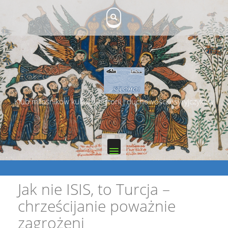
Skip
to
content
Klub miłośników kultury, historii i duchowości Asyryjczyków
Jak nie ISIS, to Turcja –
chrześcijanie poważnie
zagrożeni