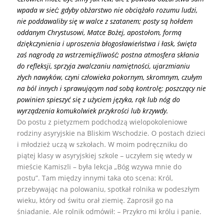
wpada w sieć; gdyby obżarstwo nie obciążało rozumu ludzi,
nie poddawaliby się w walce z szatanem; posty są hołdem
oddanym Chrystusowi, Matce Bożej, apostołom, formą
dziękczynienia i uproszenia błogosławieństwa i łask, święta
zaś nagrodą za wstrzemięźliwość; postna atmosfera skłania
do refleksji, sprzyja zwalczaniu namiętności, ujarzmianiu
złych nawyków, czyni człowieka pokornym, skromnym, czułym
na ból innych i sprawującym nad sobą kontrolę; poszczący nie
powinien spieszyć się z użyciem języka, rąk lub nóg do
wyrządzenia komukolwiek przykrości lub krzywdy.
Do postu z pietyzmem podchodzą wielopokoleniowe
rodziny asyryjskie na Bliskim Wschodzie. O postach dzieci
i młodzież uczą w szkołach. W moim podręczniku do
piątej klasy w asyryjskiej szkole – uczyłem się wtedy w
mieście Kamiszli – była lekcja „Bóg wzywa mnie do
postu”. Tam między innymi taka oto scena: Król,
przebywając na polowaniu, spotkał rolnika w podeszłym
wieku, który od świtu orał ziemię. Zaprosił go na
śniadanie. Ale rolnik odmówił: – Przykro mi królu i panie.