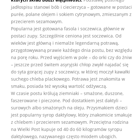
jadłospisu stanowi bób i ciecierzyca – gotowane w postaci
purée, polane olejem i sokiem cytrynowym, zmieszanym z
przecierem sezamowym.
Popularna jest gotowana fasola i soczewica, głównie w
postaci zupy. Szczególnie ceniona jest soczewica. Od
wieków jest główną i niemalże legendarną potrawą,
przygotowywaną prawie każdego dnia postu, bez względu
na porę roku. Przed wyjściem w pole – do orki czy do żniw
– jeszcze przed świtem asyryjski chłop zwykł najadać się
do syta gorącej zupy z soczewicy, w której moczył kawałki
suchego chleba plackowego. Potrawa jest znakomita w
smaku, posiada też wysoką wartość odżywczą.
W czasie postu królują ziemniaki – smażone, duszone,
faszerowane i pieczone. Pod dostatkiem jest daktyli –
surowych albo smażonych na oleju. Przysmakiem dzieci
jest popularny syrop daktylowy, który znakomicie smakuje
z chlebem i przecierem sezamowym. Przeciętna rodzina
na Wielki Post kupuje od 40 do 60 kilogramów syropu
daktylowego, nazywanego często miodem ubogich.