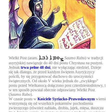
ܨܘܡܐ ܪܒܐ
Wielki Post (aram.
Saumo Rabo
) w tradycji
asyryjskiej nawiązuje do 40 dni postu Chrystusa na pustyni.
Jednak
trwa pełne 48 dni
, nie wyłączając niedziel. Dzieje
się tak dlatego, że przed każdym świętem Asyryjczycy
pościli, by się przygotować duchowo do uroczystości
świątecznych. Od około V wieku jednak do „zwykłego”
postu przed Wielkanocą dołączono post czterdziestodniowy, i
w ten sposób powstał obecnie odprawiany Wielki Post
(
Saumo Rabo
).
W czasie postu w
Kościele Syriacko-Prawosławnym
wierni
wstrzymują się od wszelkich pokarmów pochodzenia
zwierzęcego (również nabiału, drobiu, jajek, mięsa, tłuszczu