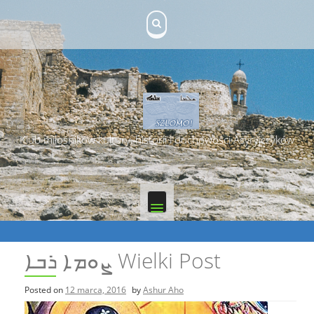
Skip
to
content
Klub miłośników kultury, historii i duchowości Asyryjczyków
ܨܘܡܐ ܪܒܐ Wielki Post
Posted on
12 marca, 2016
by
Ashur Aho