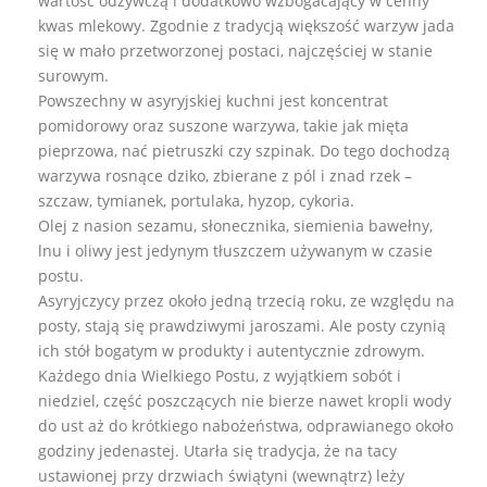
wartość odżywczą i dodatkowo wzbogacający w cenny
kwas mlekowy. Zgodnie z tradycją większość warzyw jada
się w mało przetworzonej postaci, najczęściej w stanie
surowym.
Powszechny w asyryjskiej kuchni jest koncentrat
pomidorowy oraz suszone warzywa, takie jak mięta
pieprzowa, nać pietruszki czy szpinak. Do tego dochodzą
warzywa rosnące dziko, zbierane z pól i znad rzek –
szczaw, tymianek, portulaka, hyzop, cykoria.
Olej z nasion sezamu, słonecznika, siemienia bawełny,
lnu i oliwy jest jedynym tłuszczem używanym w czasie
postu.
Asyryjczycy przez około jedną trzecią roku, ze względu na
posty, stają się prawdziwymi jaroszami. Ale posty czynią
ich stół bogatym w produkty i autentycznie zdrowym.
Każdego dnia Wielkiego Postu, z wyjątkiem sobót i
niedziel, część poszczących nie bierze nawet kropli wody
do ust aż do krótkiego nabożeństwa, odprawianego około
godziny jedenastej. Utarła się tradycja, że na tacy
ustawionej przy drzwiach świątyni (wewnątrz) leży