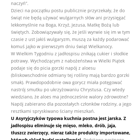
naczyń”.
Dzieci na początku postu publicznie przyrzekały, że do
świąt nie będą używać wulgarnych słów ani przysięgać
lekkomyślnie na Boga, Krzyż, Jezusa, Matkę Bożą lub
świętych. Zobowiązywały się, że jeśli wyrwie się im w tym
czasie z ust jakiś wulgaryzm, muszą za każdy podarować
komuś jajko w pierwszym dniu świąt Wielkanocy.
W Wielkim Tygodniu z jadłospisu znikają cukier i słodkie
potrawy. Wychodzącym z nabożeństwa w Wielki Piątek
podaje się do picia gorzki napój z aloesu
(bliskowschodnie odmiany tej rośliny mają bardzo gorzki
smak). Prawdopodobnie owa gorycz miała potęgować
nastrój smutku po ukrzyżowaniu Chrystusa. Czy wtedy
wiedziano, że aloes ma jednocześnie walory zdrowotne?
Napój zabierano dla pozostałych członków rodziny, a jego
resztkami spryskiwano ściany mieszkań.
U Asyryjczyków typowa kuchnia postna jest jarska. Z
jadłospisu eliminuje się mięso, mleko, drób, jaja,
tłuszcz zwierzęcy, nieraz także produkty importowane,
których skład budzi wątpliwości.
Podstawę postnego