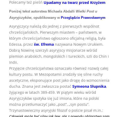
Polecamy też pieśń
Upadamy na twarz przed Krzyżem
Poniżej tekst autorstwa Michaela Abdalli
Wielki Post u
Asyryjczyków
, opublikowany w
Przeglądzie Prawosławnym
Asyryjczycy należą do jednej z pierwszych wspólnot
chrześcijańskich. Pierwszym miastem – państwem, w
którym chrześcijaństwo ogłoszono oficjalną religią, była
Edessa, przez
św. Efrema
nazywana Nowym Urukiem.
Dobrą Nowinę szerzyli asyryjscy misjonarze wśród
plemion arabskich, mongolskich i tureckich, szli do Chin i
Indii.
Przyjęcie chrześcijaństwa oznaczało również rozwój całej
kultury postu. W Mezopotamii zrodziły się silne ruchy
ascetyczne, eksponujące post jako drogę do wzmocnienia
ducha. Znana jest zwłaszcza postać
Symeona Słupnika
,
żyjącego w latach 389-459. W piątym wieku wśród
Asyryjczyków spotyka się już imiona, które na polski
można przetłumaczyć jako „post”, „syn postu”.
Trzynastowieczny asyryjski filozof o poście pisał m.in.:
Człowiek może być silny jak lew, ale z powodu obżarstwa sam