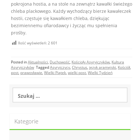
pokrojona hostia, a na stole na zewnątrz kawałki świeżego
chleba plackowego. Każdy wychodzący bierze kawałeczek
hostii, częstuje się kawałkiem chleba, dziękując
bezimiennemu ofiarodawcy i życząc mu spełnienia
prośby.
Ilość wyświetleń:
2 601
Posted in
Aktualności
,
Duchowość
,
Kościoły Asyryjczyków
,
Kultura
Asyryjczyków
Tagged
Asyryjczycy
,
Chrystus
,
język aramejski
,
Kościół
,
post
,
prawosławie
,
Wielki Piątek
,
wielki post
,
Wielki Tydzień
Szukaj:
Kategorie