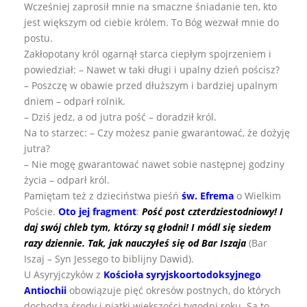
Wcześniej zaprosił mnie na smaczne śniadanie ten, kto
jest większym od ciebie królem. To Bóg wezwał mnie do
postu.
Zakłopotany król ogarnął starca ciepłym spojrzeniem i
powiedział: – Nawet w taki długi i upalny dzień pościsz?
– Poszczę w obawie przed dłuższym i bardziej upalnym
dniem – odparł rolnik.
– Dziś jedz, a od jutra pość – doradził król.
Na to starzec: – Czy możesz panie gwarantować, że dożyję
jutra?
– Nie mogę gwarantować nawet sobie następnej godziny
życia – odparł król.
Pamiętam też z dzieciństwa pieśń
św. Efrema
o Wielkim
Poście.
Oto jej fragment
:
Pość post czterdziestodniowy! I
daj swój chleb tym, którzy są głodni! I módl się siedem
razy dziennie. Tak, jak nauczyłeś się od Bar Iszaja
(Bar
Iszaj – Syn Jessego to biblijny Dawid).
U Asyryjczyków z
Kościoła syryjskoortodoksyjnego
Antiochii
obowiązuje pięć okresów postnych, do których
dochodzą środy i piątki większości tygodni roku. Są to