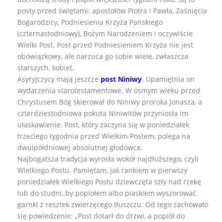
posty przed świętami: apostołów Piotra i Pawła, Zaśnięcia
Bogarodzicy, Podniesienia Krzyża Pańskiego
(czternastodniowy), Bożym Narodzeniem i oczywiście
Wielki Post. Post przed Podniesieniem Krzyża nie jest
obowiązkowy, ale narzuca go sobie wiele, zwłaszcza
starszych, kobiet.
Asyryjczycy mają jeszcze
post Niniwy
. Upamiętnia on
wydarzenia starotestamentowe. W ósmym wieku przed
Chrystusem Bóg skierował do Niniwy proroka Jonasza, a
czterdziestodniowa pokuta Niniwitów przyniosła im
ułaskawienie. Post, który zaczyna się w poniedziałek
trzeciego tygodnia przed Wielkim Postem, polega na
dwuipółdniowej absolutnej głodówce.
Najbogatsza tradycja wyrosła wokół najdłuższego, czyli
Wielkiego Postu. Pamiętam, jak rankiem w pierwszy
poniedziałek Wielkiego Postu dziewczęta szły nad rzekę
lub do studni, by popiołem albo piaskiem wyszorować
garnki z resztek zwierzęcego tłuszczu. Od tego zachowało
się powiedzenie: „Post dotarł do drzwi, a popiół do