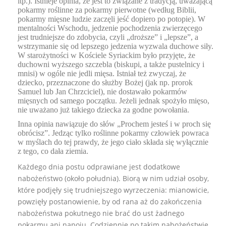
itp.). Istnieje opinia, że jest to związane z tradycją, uważającą
pokarmy roślinne za pokarmy pierwotne (według Biblii,
pokarmy mięsne ludzie zaczęli jeść dopiero po potopie). W
mentalności Wschodu, jedzenie pochodzenia zwierzęcego
jest trudniejsze do zdobycia, czyli „droższe” i „lepsze”, a
wstrzymanie się od lepszego jedzenia wyzwala duchowe siły.
W starożytności w Kościele Syriackim było przyjęte, że
duchowni wyższego szczebla (biskupi, a także pustelnicy i
mnisi) w ogóle nie jedli mięsa. Istniał też zwyczaj, że
dziecko, przeznaczone do służby Bożej (jak np. prorok
Samuel lub Jan Chrzciciel), nie dostawało pokarmów
mięsnych od samego początku. Jeżeli jednak spożyło mięso,
nie uważano już takiego dziecka za godne powołania.
Inna opinia nawiązuje do słów „Prochem jesteś i w proch się
obrócisz”. Jedząc tylko roślinne pokarmy człowiek powraca
w myślach do tej prawdy, że jego ciało składa się wyłącznie
z tego, co dała ziemia.
Każdego dnia postu odprawiane jest dodatkowe
nabożeństwo (około południa). Biorą w nim udział osoby,
które podjęły się trudniejszego wyrzeczenia: mianowicie,
powzięły postanowienie, by od rana aż do zakończenia
nabożeństwa pokutnego nie brać do ust żadnego
pokarmu ani napoju. Codziennie po takim nabożeństwie