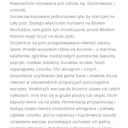
Powszechnie stosowana jest cebula, np. faszerowana, i
czosnek.
Surowców kupowano jednorazowo tyle, by starczyło na
cały post. Dlatego właściciele hurtowni na Bliskim
Wschodzie, tam gdzie żyli chrześcijanie, przed Wielkim
Postem mogli liczyć na duże zyski.
Oczywiście na post przygotowywano również zapasy
latem. Przede wszystkim robiło się kiszonki – z marchwi,
kalafiorów, ogórków, niedojrzałych pomidorów, kapusty,
papryki, rzodkwi, boćwiny, buraków, brukwi, fasoli
szparagowej, czosnku, liści winogron i innych.
Gospodynie uzyskiwały całą gamę barw i smaków, kisząc
również w odpowiednich proporcjach poszczególne
warzywa. Niektórych warzyw do kiszenia używa się całych
nakłutych, inne kroi się w grube plastry lub słupki, liście
kapusty łamie się na płaty. Fermentację przyspieszają i
dodają smaku świeże zmiażdżone winogrona i połówki
ząbków czosnku. Jest to najtańszy i najzdrowszy sposób
utrwalania warzyw, pozwalający zachować ich pełną