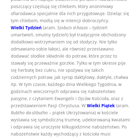
poszczący częstują się chlebem, który anonimowy
ofiarodawca specjalnie dla nich przygotowuje. Dzieląc się
tym chlebem, modlą się w intencji dobroczyńcy.
Wielki Tydzień
(aram.
Szobu’o d-haszo
– tydzień
umartwień, smutny tydzień) był tradycyjnie obchodzony
dodatkowo wstrzymaniem się od słodyczy. Nie tylko
odmawiano sobie łakoci, ale również przestawano
dodawać słodkie składniki do potraw, które przez to
stawały się przeważnie gorzkie. Tylko w tym okresie pije
się herbatę bez cukru, nie spożywa się takich
codziennych potraw, jak syrop daktylowy, daktyle, chałwa
itp. W tym czasie, każdego dnia Wielkiego Tygodnia, w
godzinach wieczornych odprawia się nabożeństwo
pasyjne, z czytaniem Ewangelii i Ojców Kościoła, oraz z
przedstawieniem Pasji Chrystusa. W
Wielki Piątek
(aram.
Rubtho da-slibutho
– piątek Ukrzyżowania) w kościele
wystawia się symboliczną trumnę, udekorowaną kwiatami
i odprawia się uroczyste kilkugodzinne nabożeństwo. Po
nabożeństwie każdy wychodzący z kościoła musi