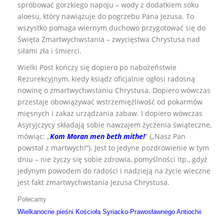
spróbować gorzkiego napoju – wody z dodatkiem soku
aloesu, który nawiązuje do pogrzebu Pana Jezusa. To
wszystko pomaga wiernym duchowo przygotować się do
Święta Zmartwychwstania – zwycięstwa Chrystusa nad
siłami zła i śmierci.
Wielki Post kończy się dopiero po nabożeństwie
Rezurekcyjnym, kiedy ksiądz oficjalnie ogłosi radosną
nowinę o zmartwychwstaniu Chrystusa. Dopiero wówczas
przestaje obowiązywać wstrzemięźliwość od pokarmów
mięsnych i zakaz urządzania zabaw. I dopiero wówczas
Asyryjczycy składają sobie nawzajem życzenia świąteczne,
mówiąc: „
Kom Moran men beth mithe!
” („Nasz Pan
powstał z martwych!”). Jest to jedyne pozdrowienie w tym
dniu – nie życzy się sobie zdrowia, pomyślności itp., gdyż
jedynym powodem do radości i nadzieją na życie wieczne
jest fakt zmartwychwstania Jezusa Chrystusa.
Polecamy
Wielkanocne pieśni Kościoła Syriacko-Prawosławnego Antiochii