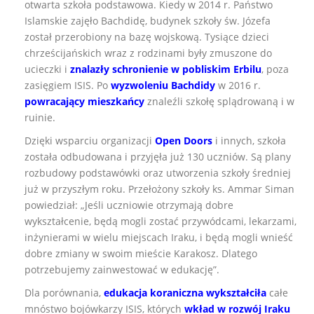
otwarta szkoła podstawowa. Kiedy w 2014 r. Państwo
Islamskie zajęło Bachdidę, budynek szkoły św. Józefa
został przerobiony na bazę wojskową. Tysiące dzieci
chrześcijańskich wraz z rodzinami były zmuszone do
ucieczki i
znalazły schronienie w pobliskim Erbilu
, poza
zasięgiem ISIS. Po
wyzwoleniu Bachdidy
w 2016 r.
powracający mieszkańcy
znaleźli szkołę splądrowaną i w
ruinie.
Dzięki wsparciu organizacji
Open Doors
i innych, szkoła
została odbudowana i przyjęła już 130 uczniów. Są plany
rozbudowy podstawówki oraz utworzenia szkoły średniej
już w przyszłym roku. Przełożony szkoły ks. Ammar Siman
powiedział: „Jeśli uczniowie otrzymają dobre
wykształcenie, będą mogli zostać przywódcami, lekarzami,
inżynierami w wielu miejscach Iraku, i będą mogli wnieść
dobre zmiany w swoim mieście Karakosz. Dlatego
potrzebujemy zainwestować w edukację”.
Dla porównania,
edukacja koraniczna wykształciła
całe
mnóstwo bojówkarzy ISIS, których
wkład w rozwój Iraku