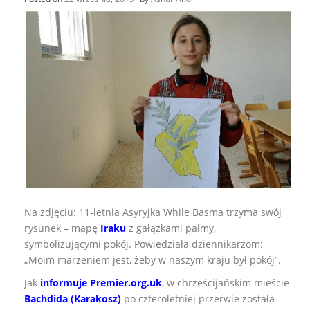
Na zdjęciu: 11-letnia Asyryjka While Basma trzyma swój
rysunek – mapę
Iraku
z gałązkami palmy,
symbolizującymi pokój. Powiedziała dziennikarzom:
„Moim marzeniem jest, żeby w naszym kraju był pokój”.
Jak
informuje Premier.org.uk
, w chrześcijańskim mieście
Bachdida (Karakosz)
po czteroletniej przerwie została