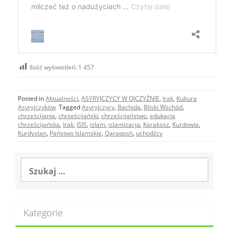
Ilość wyświetleń:
1 457
Posted in
Aktualności
,
ASYRYJCZYCY W OJCZYŹNIE
,
Irak
,
Kultura
Asyryjczyków
Tagged
Asyryjczycy
,
Bachida
,
Bliski Wschód
,
chrześcijanie
,
chrześcijański
,
chrześcijaństwo
,
edukacja
chrześcijańska
,
Irak
,
ISIS
,
islam
,
islamizacja
,
Karakosz
,
Kurdowie
,
Kurdystan
,
Państwo Islamskie
,
Qaraqosh
,
uchodźcy
Szukaj:
Kategorie