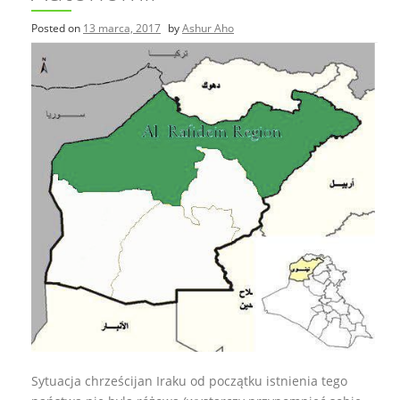
Posted on
13 marca, 2017
by
Ashur Aho
Sytuacja chrześcijan Iraku od początku istnienia tego