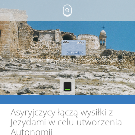
Skip
to
content
Klub miłośników kultury, historii i duchowości Asyryjczyków
Asyryjczycy łączą wysiłki z
Jezydami w celu utworzenia
Autonomii