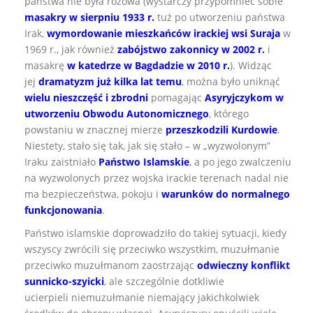
państwa nie była różowa (wystarczy przypomnieć sobie
masakry w sierpniu 1933 r.
tuż po utworzeniu państwa
Irak,
wymordowanie mieszkańców irackiej wsi Suraja
w
1969 r., jak również
zabójstwo zakonnicy w 2002 r.
i
masakrę
w katedrze w Bagdadzie w 2010 r.
). Widząc
jej
dramatyzm już kilka lat temu
, można było uniknąć
wielu nieszczęść i zbrodni
pomagając
Asyryjczykom w
utworzeniu Obwodu Autonomicznego
, którego
powstaniu w znacznej mierze
przeszkodzili Kurdowie
.
Niestety, stało się tak, jak się stało – w „wyzwolonym”
Iraku zaistniało
Państwo Islamskie
, a po jego zwalczeniu
na wyzwolonych przez wojska irackie terenach nadal nie
ma bezpieczeństwa, pokoju i
warunków do normalnego
funkcjonowania
.
Państwo islamskie doprowadziło do takiej sytuacji, kiedy
wszyscy zwrócili się przeciwko wszystkim, muzułmanie
przeciwko muzułmanom zaostrzając
odwieczny konflikt
sunnicko-szyicki
, ale szczególnie dotkliwie
ucierpieli niemuzułmanie niemający jakichkolwiek