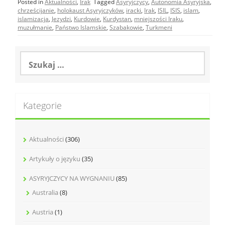
Posted in
Aktualności
,
Irak
Tagged
Asyryjczycy
,
Autonomia Asyryjska
,
chrześcijanie
,
holokaust Asyryjczyków
,
iracki
,
Irak
,
ISIL
,
ISIS
,
islam
,
islamizacja
,
Jezydzi
,
Kurdowie
,
Kurdystan
,
mniejszości Iraku
,
muzułmanie
,
Państwo Islamskie
,
Szabakowie
,
Turkmeni
Szukaj:
Kategorie
Aktualności
(306)
Artykuły o języku
(35)
ASYRYJCZYCY NA WYGNANIU
(85)
Australia
(8)
Austria
(1)