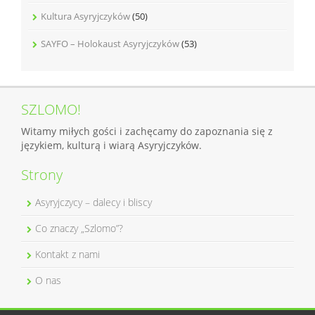
Kultura Asyryjczyków
(50)
SAYFO – Holokaust Asyryjczyków
(53)
SZLOMO!
Witamy miłych gości i zachęcamy do zapoznania się z
językiem, kulturą i wiarą Asyryjczyków.
Strony
Asyryjczycy – dalecy i bliscy
Co znaczy „Szlomo”?
Kontakt z nami
O nas