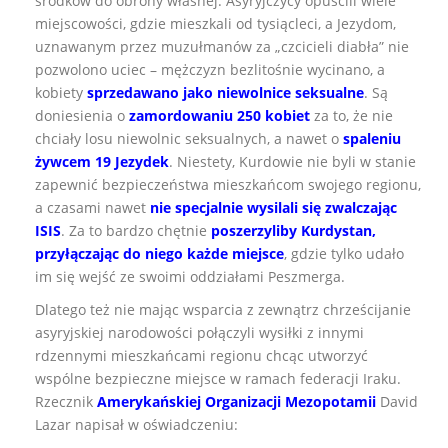
środków do obrony własnej. Asyryjczycy opuścili wiele
miejscowości, gdzie mieszkali od tysiącleci, a Jezydom,
uznawanym przez muzułmanów za „czcicieli diabła” nie
pozwolono uciec – mężczyzn bezlitośnie wycinano, a
kobiety
sprzedawano jako niewolnice seksualne
. Są
doniesienia o
zamordowaniu 250 kobiet
za to, że nie
chciały losu niewolnic seksualnych, a nawet o
spaleniu
żywcem 19 Jezydek
. Niestety, Kurdowie nie byli w stanie
zapewnić bezpieczeństwa mieszkańcom swojego regionu,
a czasami nawet
nie specjalnie wysilali się zwalczając
ISIS
. Za to bardzo chętnie
poszerzyliby Kurdystan,
przyłączając do niego każde miejsce
, gdzie tylko udało
im się wejść ze swoimi oddziałami Peszmerga.
Dlatego też nie mając wsparcia z zewnątrz chrześcijanie
asyryjskiej narodowości połączyli wysiłki z innymi
rdzennymi mieszkańcami regionu chcąc utworzyć
wspólne bezpieczne miejsce w ramach federacji Iraku.
Rzecznik
Amerykańskiej Organizacji Mezopotamii
David
Lazar napisał w oświadczeniu: