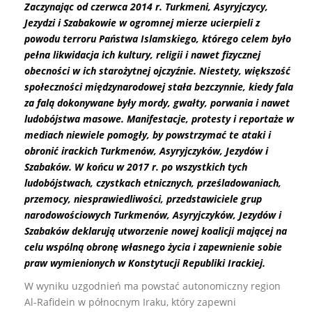
Zaczynając od czerwca 2014 r. Turkmeni, Asyryjczycy,
Jezydzi i Szabakowie w ogromnej mierze ucierpieli z
powodu terroru Państwa Islamskiego, którego celem było
pełna likwidacja ich kultury, religii i nawet fizycznej
obecności w ich starożytnej ojczyźnie. Niestety, większość
społeczności międzynarodowej stała bezczynnie, kiedy fala
za falą dokonywane były mordy, gwałty, porwania i nawet
ludobójstwa masowe. Manifestacje, protesty i reportaże w
mediach niewiele pomogły, by powstrzymać te ataki i
obronić irackich Turkmenów, Asyryjczyków, Jezydów i
Szabaków. W końcu w 2017 r. po wszystkich tych
ludobójstwach, czystkach etnicznych, prześladowaniach,
przemocy, niesprawiedliwości, przedstawiciele grup
narodowościowych Turkmenów, Asyryjczyków, Jezydów i
Szabaków deklarują utworzenie nowej koalicji mającej na
celu wspólną obronę własnego życia i zapewnienie sobie
praw wymienionych w Konstytucji Republiki Irackiej.
W wyniku uzgodnień ma powstać autonomiczny region
Al-Rafidein w północnym Iraku, który zapewni